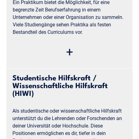
Ein Praktikum bietet die Möglichkeit, für eine
begrenzte Zeit Berufserfahrung in einem
Unternehmen oder einer Organisation zu sammeln.
Viele Studiengänge sehen Praktika als festen
Bestandteil des Curriculums vor.
Beispiel:
Eine Studentin der Betriebswirtschaft
+
absolviert ein dreimonatiges Praktikum in der
Marketingabteilung eines großen
Konsumgüterherstellers. Dort lernt sie nicht nur die
praktische Anwendung von Marketingstrategien,
Studentische Hilfskraft /
sondern auch den Umgang mit
Wissenschaftliche Hilfskraft
branchenspezifischer Software.
(HIWI)
Als studentische oder wissenschaftliche Hilfskraft
unterstützt du die Lehrenden oder Forschenden an
deiner Universität oder Hochschule. Diese
Positionen ermöglichen es dir, tiefer in dein