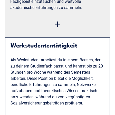
Fachgebiet einzutauchen und wertvolle
akademische Erfahrungen zu sammeln.
Beispiel:
Ein Physikstudent geht einer Arbeit neben
+
dem Studium als wissenschaftliche Hilfskraft in
einem Forschungsprojekt zur Teilchenphysik nach.
Er hilft bei der Datenauswertung und gewinnt
dadurch tiefe Einblicke in aktuelle
Werkstudententätigkeit
Forschungsfragen.
Als Werkstudent arbeitest du in einem Bereich, der
zu deinem Studienfach passt, und kannst bis zu 20
Stunden pro Woche während des Semesters
arbeiten. Diese Position bietet die Möglichkeit,
berufliche Erfahrungen zu sammeln, Netzwerke
aufzubauen und theoretisches Wissen praktisch
anzuwenden, während du von vergünstigten
Sozialversicherungsbeiträgen profitierst.
Beispiel:
Ein Ingenieurwesen-Student geht einer