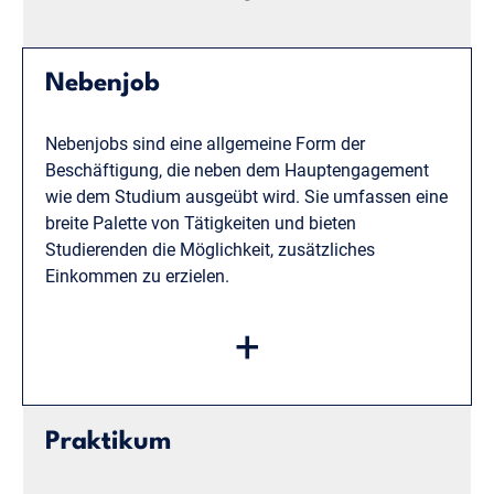
Teilzeit in der Öffentlichkeitsarbeit eines kleinen
Unternehmens, verbessert seine Fähigkeiten im
Bereich der Medienkommunikation und profitiert
Nebenjob
von einem regelmäßigen Einkommen mit sozialer
Absicherung.
Nebenjobs sind eine allgemeine Form der
Beschäftigung, die neben dem Hauptengagement
wie dem Studium ausgeübt wird. Sie umfassen eine
breite Palette von Tätigkeiten und bieten
Studierenden die Möglichkeit, zusätzliches
Einkommen zu erzielen.
Beispiel:
Ein Musikstudent gibt private
+
Gitarrenstunden, um sein Studium zu finanzieren
und gleichzeitig praktische Lehrerfahrung zu
sammeln.
Praktikum