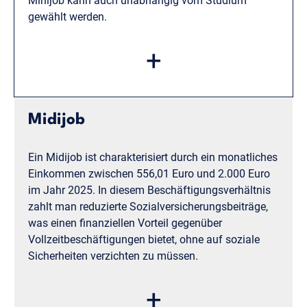
Minijob kann auch unabhängig vom Studium
gewählt werden.
Beispiel:
Eine Kunststudentin geht einer Arbeit
+
neben dem Studium an Wochenenden in einer
Galerie. Dort unterstützt sie bei der Organisation
von Ausstellungen und dem Kundenservice. Diese
Tätigkeit ermöglicht ihr nicht nur einen Einblick in
Midijob
die Kunstszene, sondern auch eine flexible
Arbeitszeitgestaltung, die sich gut mit ihrem
Ein Midijob ist charakterisiert durch ein monatliches
Studienplan vereinbaren lässt.
Einkommen zwischen 556,01 Euro und 2.000 Euro
im Jahr 2025. In diesem Beschäftigungsverhältnis
zahlt man reduzierte Sozialversicherungsbeiträge,
was einen finanziellen Vorteil gegenüber
Vollzeitbeschäftigungen bietet, ohne auf soziale
Sicherheiten verzichten zu müssen.
Beispiel:
Ein
+
Kommunikationswissenschaftsstudent arbeitet in