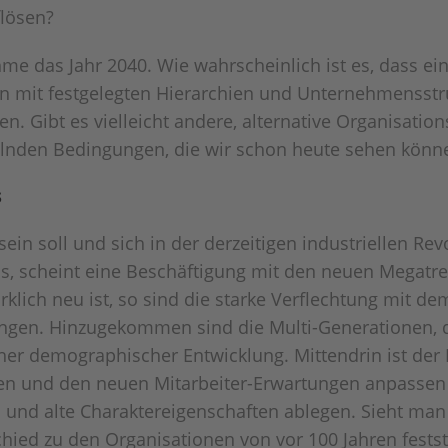
flösen?
 das Jahr 2040. Wie wahrscheinlich ist es, dass ei
en mit festgelegten Hierarchien und Unternehmensstru
. Gibt es vielleicht andere, alternative Organisation
elnden Bedingungen, die wir schon heute sehen könn
s
sein soll und sich in der derzeitigen industriellen Rev
uss, scheint eine Beschäftigung mit den neuen Megatr
rklich neu ist, so sind die starke Verflechtung mit d
ungen. Hinzugekommen sind die Multi-Generationen, di
er demographischer Entwicklung. Mittendrin ist der 
en und den neuen Mitarbeiter-Erwartungen anpassen
n und alte Charaktereigenschaften ablegen. Sieht man
schied zu den Organisationen von vor 100 Jahren festst