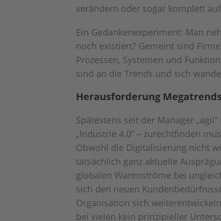
verändern oder sogar komplett au
Ein Gedankenexperiment: Man nehme
noch existiert? Gemeint sind Firm
Prozessen, Systemen und Funktionen
sind an die Trends und sich wand
Herausforderung Megatrend
Spätestens seit der Manager „agil“ 
„Industrie 4.0“ – zurechtfinden m
Obwohl die Digitalisierung nicht wi
tatsächlich ganz aktuelle Auspräg
globalen Warenströme bei ungleich
sich den neuen Kundenbedürfniss
Organisation sich weiterentwickel
bei vielen kein prinzipieller Unter