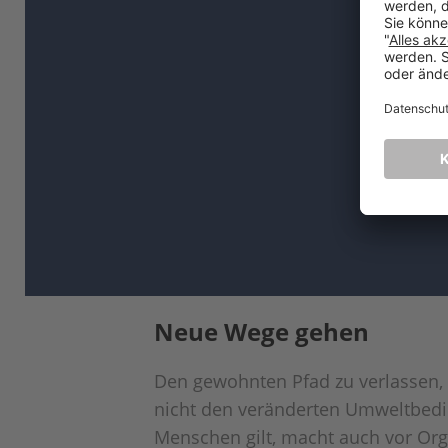
Neue Wege gehen
Den gewohnten Pfad zu verlassen, n
nicht den veränderten Umweltbedin
Menschen gilt, macht auch vor Org