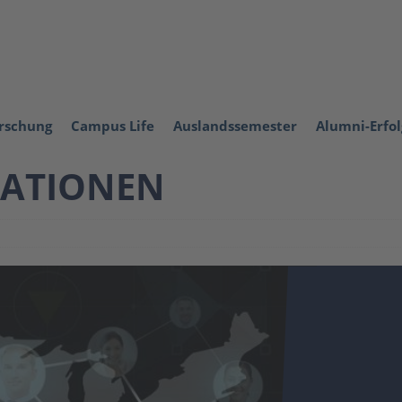
orschung
Campus Life
Auslandssemester
Alumni-Erfo
SATIONEN