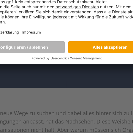
eue Wege zu suchen und dabei alles hinter sich zu la
gungen anpasst, hat das Nachsehen. Diese Weisheit 
anisationen nicht halt. Aber warum müssen sich Org