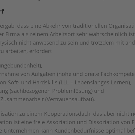
rf
rgab, dass eine Abkehr von traditionellen Organisa
 Firma als reinem Arbeitsort sehr wahrscheinlich ist 
. physisch nicht anwesend zu sein und trotzdem mit 
u arbeiten, erfordert
sungebundenheit),
Übernahme von Aufgaben (hohe und breite Fachkompete
on Soft- und Hardskills (LLL = Lebenslanges Lernen),
gang (sachbezogenen Problemlösung) und
 Zusammenarbeit (Vertrauensaufbau).
isation zu einem Kooperationsdach, das aber nicht 
ion ist eine freie Assoziation und Dissoziation von F
ble Unternehmen kann Kundenbedürfnisse optimal befr