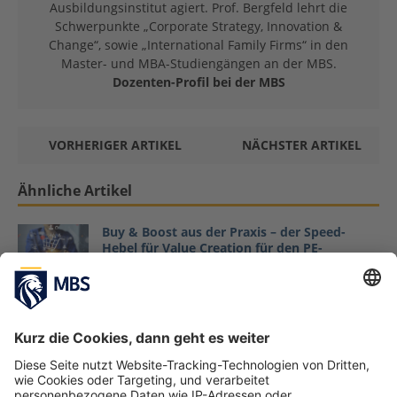
Ausbildungsinstitut agiert. Prof. Bergfeld lehrt die
Schwerpunkte „Corporate Strategy, Innovation &
Change“, sowie „International Family Firms“ in den
Master- und MBA-Studiengängen an der MBS.
Dozenten-Profil bei der MBS
VORHERIGER ARTIKEL
NÄCHSTER ARTIKEL
Ähnliche Artikel
Buy & Boost aus der Praxis – der Speed-
Hebel für Value Creation für den PE-
Mittelstand und Familienunternehmen
Prof. Dr. Heiko Seif, Julian von der Neyen
Februar 9,
2026
Courage News: Courage Center unterstützt
mehr als 1000 Familienunternehmen und
Stiftungen in ganz Lateinamerika zu
Coronazeiten