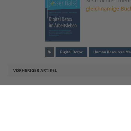
Sie möchten mehr 
gleichnamige Buc
Digital Detox
Human Resources Ma
VORHERIGER ARTIKEL
STUDIENPRORAMME
VORBEREITE
Bachelor International Business
Pre-Bachelor
Master International Business
Pre-Master
Master International Business | Finance
–
Master Sports Business and Communication
INTERNATION
Master Innovation and Entrepreneurship
Outgoing Exc