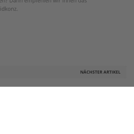
nen? Dann empfehlen wir Ihnen das
midkonz.
NÄCHSTER ARTIKEL
KONTAKT
l
+49(0)89 547678-0
info@munich-business-school.de
Elsenheimerstraße 61
80687 München
Germany