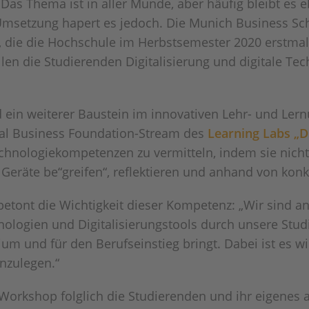
 Das Thema ist in aller Munde, aber häufig bleibt es
n Umsetzung hapert es jedoch. Die Munich Business Sc
, die die Hochschule im Herbstsemester 2020 erstmal
llen die Studierenden Digitalisierung und digitale T
d ein weiterer Baustein im innovativen Lehr- und Le
tal Business Foundation-Stream des
Learning Labs „D
chnologiekompetenzen zu vermitteln, indem sie nicht 
 Geräte be“greifen“, reflektieren und anhand von kon
t betont die Wichtigkeit dieser Kompetenz: „Wir sind 
logien und Digitalisierungstools durch unsere Studi
 und für den Berufseinstieg bringt. Dabei ist es wic
anzulegen.“
Workshop folglich die Studierenden und ihr eigenes