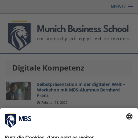
MENU
Digitale Kompetenz
Selbstpräsentation in der digitalen Welt –
Workshop mit MBS-Alumnus Bernhard
Franz
Februar 21, 2022
Digitalisierung und digitale Technologien
zum Anfassen
Dezember 16, 2020