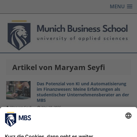
MENU
Artikel von Maryam Seyfi
Das Potenzial von KI und Automatisierung
im Finanzwesen: Meine Erfahrungen als
studentischer Unternehmensberater an der
MBS
Maryam Seyfi
Mai 18, 2026