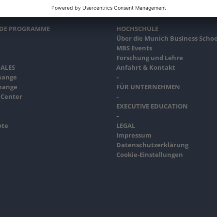
NDE PROGRAMME
HOCHSCHULE
Über die Munich Business Schoo
MBS Events
Forschung und Lehre
ALES
Anfahrt & Kontakt
hange
–
hange
FÜR UNTERNEHMEN
 Center
–
EXECUTIVE EDUCATION
–
ote
LEGAL
Impressum
Datenschutzerklärung
Cookie-Einstellungen