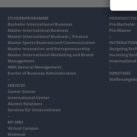
STUDIENPRORAMME
VORBEREITE
Bachelor International Business
Pre-Bachelor
Master International Business
Pre-Master
Master International Business | Finance
–
Master Sports Business and Communication
INTERNATION
Master Innovation and Entrepreneurship
Outgoing Exc
Master International Marketing and Brand
Incoming Exc
Management
International
MBA General Management
–
Doctor of Business Administration
SONSTIGES
–
Stellenangeb
SERVICES
Career Center
International Center
Alumni Relations
Services für Unternehmen
–
MY MBS
Virtual Campus
Webmail