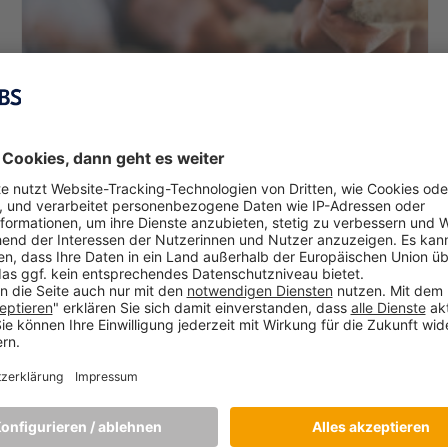
Certified M&A Manager Lehrgang in
Kooperation mit dem Controller Institut
meistert im laufenden Kursbetrieb
Umstellung auf Online-Format
April 16, 2020
Auch das Executive Education Angebot der Munich
Business School (MBS) bleibt von der Corona-Krise nicht
verschont. Einige Kurse wurden aufgrund ihrer
Beschaffenheit, die ein Präsenzformat erfordert, auf einen
späteren Zeitpunkt verschoben, wiederum andere konnten
erfolgreich
[…]