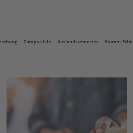
orschung
Campus Life
Auslandssemester
Alumni-Erfo