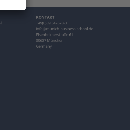
KONTAKT
l
+49(0)89 547678-0
info@munich-business-school.de
Elsenheimerstraße 61
80687 München
Germany