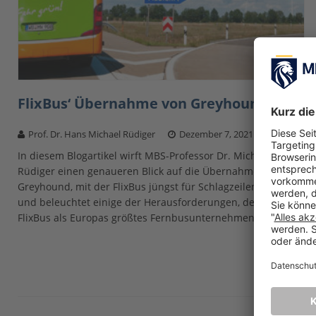
FlixBus‘ Übernahme von Greyhound
Prof. Dr. Hans Michael Rüdiger
Dezember 7, 2021
In diesem Blogartikel wirft MBS-Professor Dr. Michael
Rüdiger einen genaueren Blick auf die Übernahme von
Greyhound, mit der FlixBus jüngst für Schlagzeilen sorgte,
und beleuchtet einige der Herausforderungen, denen sich
FlixBus als Europas größtes Fernbusunternehmen
[…]