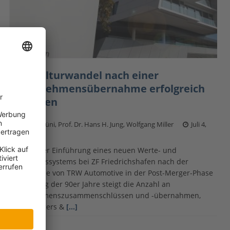
Den Kulturwandel nach einer
Unternehmensübernahme erfolgreich
bestehen
Verena Hüni, Prof. Dr. Hans H. Jung, Wolfgang Miller
Juli 4,
2017
Analyse der Einführung eines neuen Werte- und
Steuerungssystems bei ZF Friedrichshafen nach der
Übernahme von TRW Automotive in der Post-Merger-Phase
Seit Anfang der 90er Jahre steigt die Anzahl an
Unternehmenszusammenschlüssen und -übernahmen,
auch Mergers &
[…]