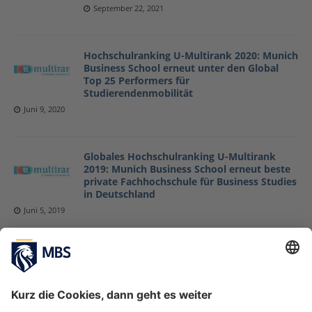
September 22, 2021
Hochschulranking U-Multirank 2020: Munich
Business School erneut unter den Global
Top 25 Performers für
Studierendenmobilität
Juni 9, 2020
Globales Hochschulranking U-Multirank
2019: Munich Business School erneut beste
private Fachhochschule für Business Studies
in Deutschland
Juni 5, 2019
Globales Hochschulranking U-Multirank
2018: Munich Business School erneut
Deutschlands beste private Fachhochschule
für „Business Studies“
Juni 8, 2018