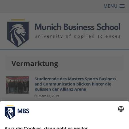
MENU
Vermarktung
Studierende des Masters Sports Business
and Communication blicken hinter die
Kulissen der Allianz Arena
März 13, 2019