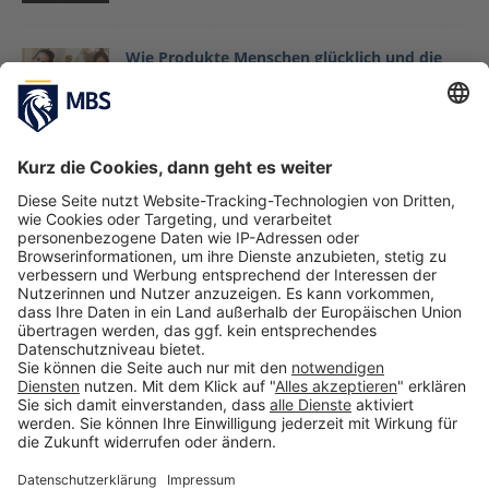
Wie Produkte Menschen glücklich und die
Welt besser machen können: Happiness
Coffee Afternoon mit Guya Merkle und
Josephine Dransfeld
März 12, 2021
Verhandlungsstrategien und Ethik
Prof. Dr. Jack Nasher
Juni 13, 2017
Digitale Studienhelfer: Apps, die dir das
Leben einfacher machen
Helene Bormann
Oktober 18, 2024