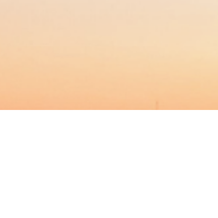
BACHELOR
MASTER
MBA
DBA
WEITERBILDUNG
MBS
EVENTS