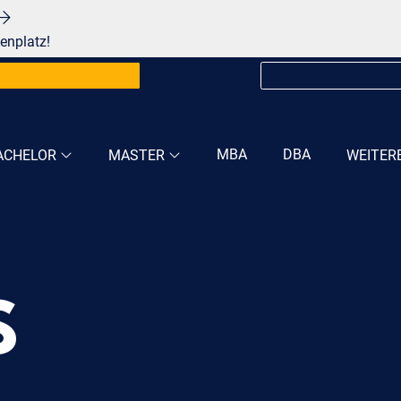
enplatz!
MBA
DBA
ACHELOR
MASTER
WEITER
S