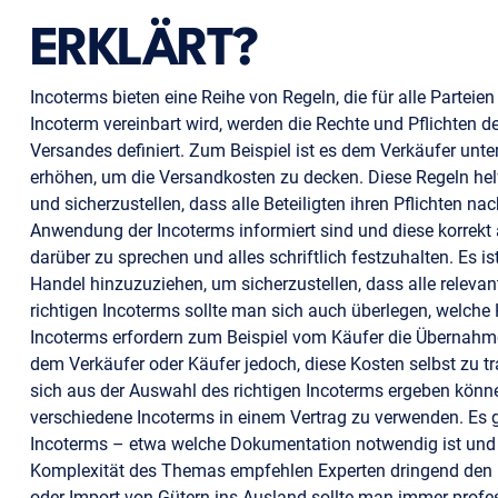
ERKLÄRT?
Incoterms bieten eine Reihe von Regeln, die für alle Parteien
Incoterm vereinbart wird, werden die Rechte und Pflichten d
Versandes definiert. Zum Beispiel ist es dem Verkäufer unte
erhöhen, um die Versandkosten zu decken. Diese Regeln he
und sicherzustellen, dass alle Beteiligten ihren Pflichten n
Anwendung der Incoterms informiert sind und diese korrekt
darüber zu sprechen und alles schriftlich festzuhalten. Es i
Handel hinzuzuziehen, um sicherzustellen, dass alle releva
richtigen Incoterms sollte man sich auch überlegen, welche
Incoterms erfordern zum Beispiel vom Käufer die Übernahm
dem Verkäufer oder Käufer jedoch, diese Kosten selbst zu tr
sich aus der Auswahl des richtigen Incoterms ergeben können
verschiedene Incoterms in einem Vertrag zu verwenden. Es g
Incoterms – etwa welche Dokumentation notwendig ist und 
Komplexität des Themas empfehlen Experten dringend den 
oder Import von Gütern ins Ausland sollte man immer profes