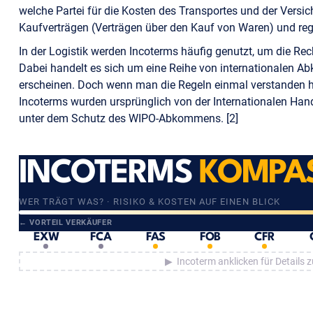
welche Partei für die Kosten des Transportes und der Versic
Kaufverträgen (Verträgen über den Kauf von Waren) und reg
In der Logistik werden Incoterms häufig genutzt, um die Re
Dabei handelt es sich um eine Reihe von internationalen Ab
erscheinen. Doch wenn man die Regeln einmal verstanden hat
Incoterms wurden ursprünglich von der Internationalen Han
unter dem Schutz des WIPO-Abkommens. [2]
INCOTERMS
KOMPA
WER TRÄGT WAS? · RISIKO & KOSTEN AUF EINEN BLICK
← VORTEIL VERKÄUFER
EXW
FCA
FAS
FOB
CFR
▶ Incoterm anklicken für Details 