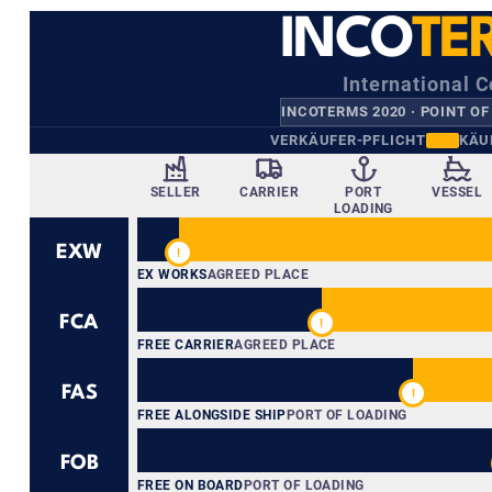
INCO
TE
International 
INCOTERMS 2020 · POINT OF
VERKÄUFER-PFLICHT
KÄU
SELLER
CARRIER
PORT
VESSEL
LOADING
EXW
!
EX WORKS
AGREED PLACE
FCA
!
FREE CARRIER
AGREED PLACE
FAS
!
FREE ALONGSIDE SHIP
PORT OF LOADING
FOB
FREE ON BOARD
PORT OF LOADING