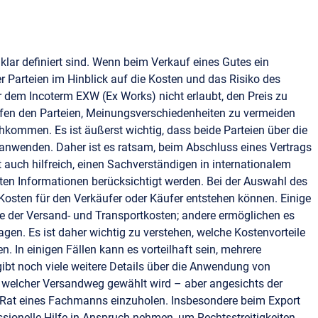
 klar definiert sind. Wenn beim Verkauf eines Gutes ein
er Parteien im Hinblick auf die Kosten und das Risiko des
r dem Incoterm EXW (Ex Works) nicht erlaubt, den Preis zu
lfen den Parteien, Meinungsverschiedenheiten zu vermeiden
achkommen. Es ist äußerst wichtig, dass beide Parteien über die
 anwenden. Daher ist es ratsam, beim Abschluss eines Vertrags
st auch hilfreich, einen Sachverständigen in internationalem
nten Informationen berücksichtigt werden. Bei der Auswahl des
 Kosten für den Verkäufer oder Käufer entstehen können. Einige
e der Versand- und Transportkosten; andere ermöglichen es
agen. Es ist daher wichtig zu verstehen, welche Kostenvorteile
. In einigen Fällen kann es vorteilhaft sein, mehrere
ibt noch viele weitere Details über die Anwendung von
welcher Versandweg gewählt wird – aber angesichts der
Rat eines Fachmanns einzuholen. Insbesondere beim Export
sionelle Hilfe in Anspruch nehmen, um Rechtsstreitigkeiten