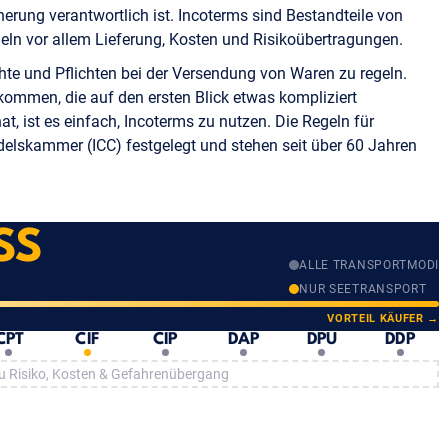
herung verantwortlich ist. Incoterms sind Bestandteile von
eln vor allem Lieferung, Kosten und Risikoübertragungen.
chte und Pflichten bei der Versendung von Waren zu regeln.
kommen, die auf den ersten Blick etwas kompliziert
, ist es einfach, Incoterms zu nutzen. Die Regeln für
delskammer (ICC) festgelegt und stehen seit über 60 Jahren
SS
ALLE TRANSPORTMODI
NUR SEETRANSPORT
VORTEIL KÄUFER →
CPT
CIF
CIP
DAP
DPU
DDP
zu Risiko, Kosten & Gefahrenübergang