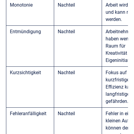
Monotonie
Nachteil
Arbeit wird re
und kann mo
werden.
Entmündigung
Nachteil
Arbeitnehmer
haben wenig
Raum für
Kreativität u
Eigeninitiativ
Kurzsichtigkeit
Nachteil
Fokus auf
kurzfristige
Effizienz kan
langfristige Z
gefährden.
Fehleranfälligkeit
Nachteil
Fehler in eine
kleinen Aufg
können den