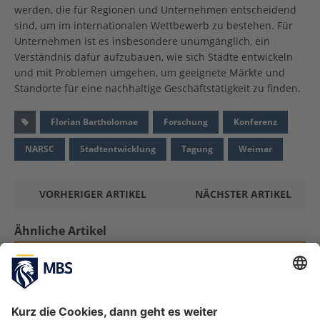
werden, die für Regionen und Unternehmen entscheidend
sind, um im internationalen Wettbewerb zu bestehen. Für
Unternehmen ist es insbesondere unumgänglich, ein
Verständnis dafür aufzubauen, wie sich Städte entwickeln
und mit Problemen umgehen, um geeignete Märkte und
Standorte für eine nachhaltige Geschäftstätigkeit zu finden.
Florian Bartholomae
Forschung
Konferenz
NARSC
Stadtentwicklung
Tagung
Weimar
VORHERIGER ARTIKEL
NÄCHSTER ARTIKEL
Ähnliche Artikel
3 Fragen an … Leadership aus Forschungs-,
Coaching- und Praktikerperspektive
November 9, 2020