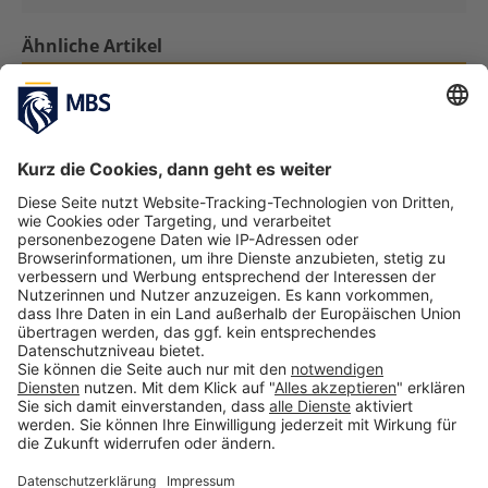
Ähnliche Artikel
Prof. Dr. Patricia Kraft zur Prodekanin für
Lernen und Lehre gewählt
März 4, 2019
MBS Research Fellows im Portrait: Prof. Dr.
Alexander Richter
Juli 9, 2021
U-Multirank 2022: Munich Business School
überzeugt in Sachen Internationalität und
weiteren Kategorien
Juni 21, 2022