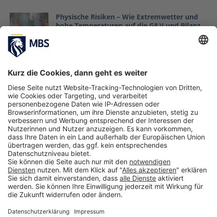
Physische Risiken – Wie Extremwetter und
hohe Temperaturen auf die G&V und Bilanz
von Unternehmen wirken
Johannes Hofinger, Sandra Reich
Oktober 31,
2024
Interview mit Julia Scharf, Sportmoderatorin
und Dozentin im Masterstudiengang Sports
Business and Communications
MBS
Juli 8, 2020
Nachhaltigkeit ist passé – die Zukunft gehört
regenerativen Unternehmen
Prof. Dr. Christian Schmidkonz
Januar 26, 2022