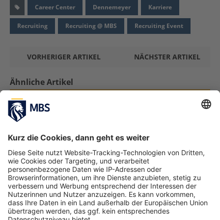
Career Center
Dennemeyer
Karriere
Recruiting
Recruiting @ MBS
Recruiting Event
VORHERIGER ARTIKEL
NÄCHSTER ARTIKEL
Ähnliche Artikel
Interview mit Luca Stepanian, MBS-Bachelor-
Alumnus und Consultant bei EY
Februar 11, 2020
MBS-Alumna zur Professorin an
renommierter Universität Tec de Monterrey
ernannt
Januar 16, 2025
Unternehmensvorstellung und Business-
Challenge-Workshop mit Microsoft