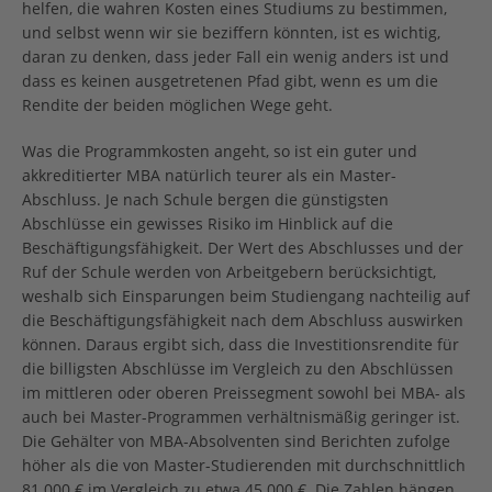
helfen, die wahren Kosten eines Studiums zu bestimmen,
und selbst wenn wir sie beziffern könnten, ist es wichtig,
daran zu denken, dass jeder Fall ein wenig anders ist und
dass es keinen ausgetretenen Pfad gibt, wenn es um die
Rendite der beiden möglichen Wege geht.
Was die Programmkosten angeht, so ist ein guter und
akkreditierter MBA natürlich teurer als ein Master-
Abschluss. Je nach Schule bergen die günstigsten
Abschlüsse ein gewisses Risiko im Hinblick auf die
Beschäftigungsfähigkeit. Der Wert des Abschlusses und der
Ruf der Schule werden von Arbeitgebern berücksichtigt,
weshalb sich Einsparungen beim Studiengang nachteilig auf
die Beschäftigungsfähigkeit nach dem Abschluss auswirken
können. Daraus ergibt sich, dass die Investitionsrendite für
die billigsten Abschlüsse im Vergleich zu den Abschlüssen
im mittleren oder oberen Preissegment sowohl bei MBA- als
auch bei Master-Programmen verhältnismäßig geringer ist.
Die Gehälter von MBA-Absolventen sind Berichten zufolge
höher als die von Master-Studierenden mit durchschnittlich
81.000 € im Vergleich zu etwa 45.000 €. Die Zahlen hängen