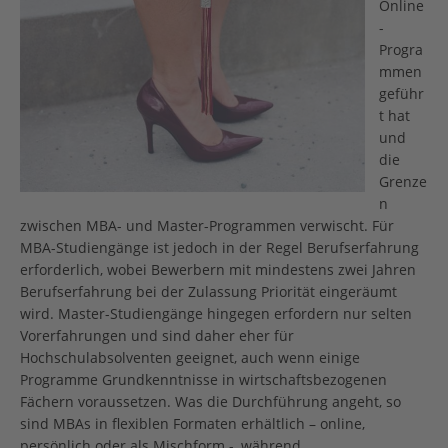
Online
-
Progra
mmen
geführ
t hat
und
die
Grenze
n
zwischen MBA- und Master-Programmen verwischt. Für
MBA-Studiengänge ist jedoch in der Regel Berufserfahrung
erforderlich, wobei Bewerbern mit mindestens zwei Jahren
Berufserfahrung bei der Zulassung Priorität eingeräumt
wird. Master-Studiengänge hingegen erfordern nur selten
Vorerfahrungen und sind daher eher für
Hochschulabsolventen geeignet, auch wenn einige
Programme Grundkenntnisse in wirtschaftsbezogenen
Fächern voraussetzen. Was die Durchführung angeht, so
sind MBAs in flexiblen Formaten erhältlich – online,
persönlich oder als Mischform -, während