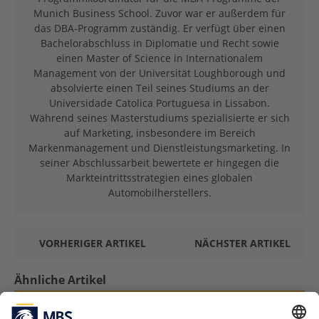
Munich Business School. Zuvor war er außerdem für
das DBA-Programm zuständig. Er verfügt über einen
Bachelorabschluss in Diplomatie und Recht sowie
einen Master of Science in Internationalem
Management von der Universität Loughborough und
absolvierte einen Teil seines Studiums an der
Universidade Catolica Portuguesa in Lissabon.
Während seines Masterstudiums spezialisierte er sich
auf Marketing, insbesondere im Bereich
Markenmanagement und Dienstleistungsmarketing. In
seiner Abschlussarbeit bewertete er hingegen die
Markteintrittsstrategien eines globalen
Automobilherstellers.
VORHERIGER ARTIKEL
NÄCHSTER ARTIKEL
Ähnliche Artikel
Mein Praktikum: Bachelorstudentin Julia