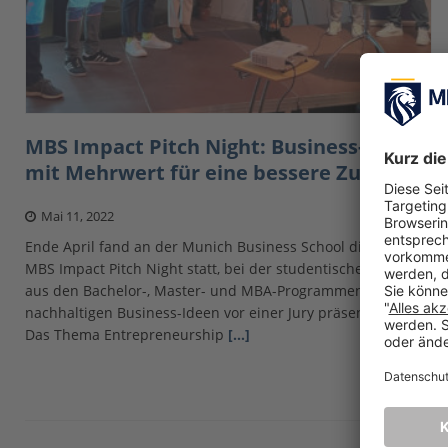
MBS Impact Pitch Night: Business-Ideen
mit Mehrwert für eine bessere Zukunft
Mai 11, 2022
Ende April fand an der Munich Business School die erste
MBS Impact Pitch Night statt, bei der studentische Teams
aus den Bachelor-, Master- und MBA-Programmen ihre
nachhaltigen Business-Ideen vor einer Jury präsentierten.
Das Thema Entrepreneurship
[…]