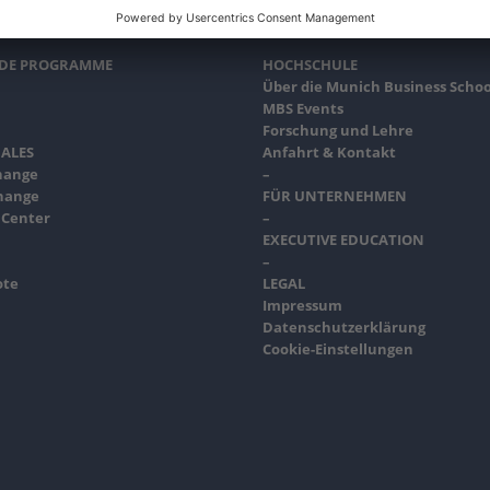
NDE PROGRAMME
HOCHSCHULE
Über die Munich Business Schoo
MBS Events
Forschung und Lehre
ALES
Anfahrt & Kontakt
hange
–
hange
FÜR UNTERNEHMEN
 Center
–
EXECUTIVE EDUCATION
–
ote
LEGAL
Impressum
Datenschutzerklärung
Cookie-Einstellungen