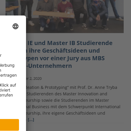
Master IE und Master IB Studierende
pitchen ihre Geschäftsideen und
Prototypen vor einer Jury aus MBS
Alumni-Unternehmern
November 2, 2020
Im Kurs „Ideation & Prototyping“ mit Prof. Dr. Anne Tryba
lernen die Studierenden des Master Innovation and
Entrepreneurship sowie die Studierenden im Master
International Business mit dem Schwerpunkt International
Entrepreneurship, ihre eigene Geschäftsideen und
Prototypen
[…]