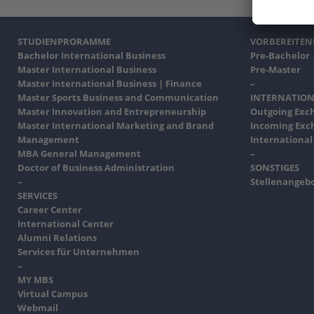
STUDIENPRORAMME
VORBEREITE
Bachelor International Business
Pre-Bachelor
Master International Business
Pre-Master
Master International Business | Finance
–
Master Sports Business and Communication
INTERNATION
Master Innovation and Entrepreneurship
Outgoing Exc
Master International Marketing and Brand
Incoming Exc
Management
International
MBA General Management
–
Doctor of Business Administration
SONSTIGES
–
Stellenangeb
SERVICES
Career Center
International Center
Alumni Relations
Services für Unternehmen
–
MY MBS
Virtual Campus
Webmail