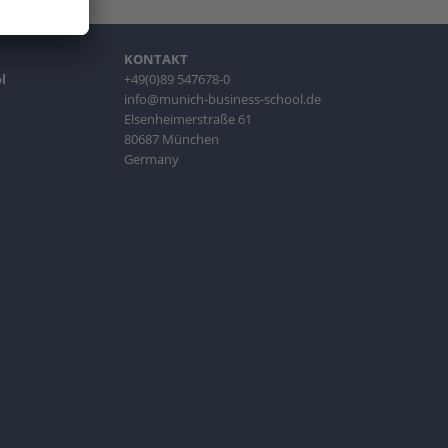
KONTAKT
l
+49(0)89 547678-0
info@munich-business-school.de
Elsenheimerstraße 61
80687 München
Germany