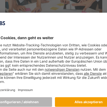
Start-up-Projekt: Studierende im Master
Innovation and Entrepreneurship
erarbeiten eigene Business-Ideen
März 9, 2022
An der MBS haben die Studierenden im Master Innovation
and Entrepreneurship im dritten Semester die Möglichkeit,
beim Start-up-Projekt ihre eigenen Start-up-Ideen
auszuarbeiten. Im Blogartikel stellen wir drei Projekte vor,
die im Dezember 2021 erfolgreich fertiggestellt
[…]