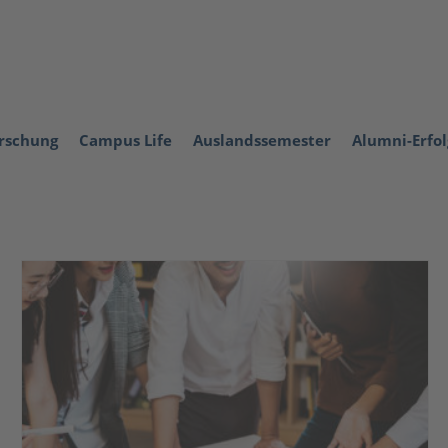
orschung
Campus Life
Auslandssemester
Alumni-Erfo