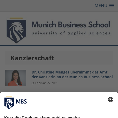
MENU
Kanzlerschaft
Dr. Christine Menges übernimmt das Amt
der Kanzlerin an der Munich Business School
Februar 25, 2021
Nach zehn erfolgreichen Jahren: Nathalie
von Seyfried verabschiedet sich von der
Munich Business School
Oktober 29, 2020