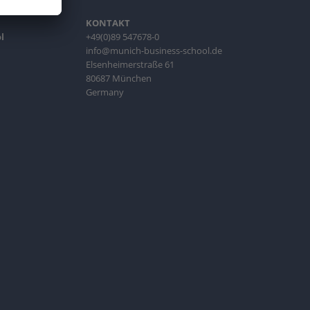
KONTAKT
l
+49(0)89 547678-0
info@munich-business-school.de
Elsenheimerstraße 61
80687 München
Germany