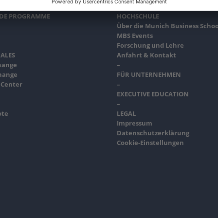
NDE PROGRAMME
HOCHSCHULE
Über die Munich Business Schoo
MBS Events
Forschung und Lehre
ALES
Anfahrt & Kontakt
hange
–
hange
FÜR UNTERNEHMEN
 Center
–
EXECUTIVE EDUCATION
–
ote
LEGAL
Impressum
Datenschutzerklärung
Cookie-Einstellungen