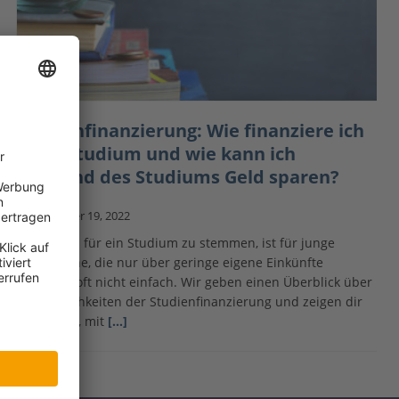
Studienfinanzierung: Wie finanziere ich
mein Studium und wie kann ich
während des Studiums Geld sparen?
Dezember 19, 2022
Die Kosten für ein Studium zu stemmen, ist für junge
Erwachsene, die nur über geringe eigene Einkünfte
verfügen, oft nicht einfach. Wir geben einen Überblick über
die Möglichkeiten der Studienfinanzierung und zeigen dir
außerdem, mit
[…]