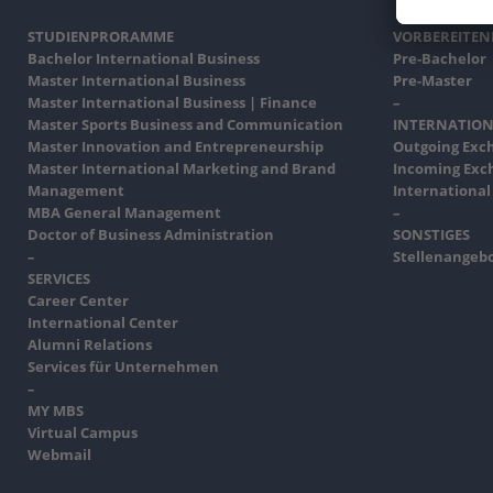
STUDIENPRORAMME
VORBEREITE
Bachelor International Business
Pre-Bachelor
Master International Business
Pre-Master
Master International Business | Finance
–
Master Sports Business and Communication
INTERNATION
Master Innovation and Entrepreneurship
Outgoing Exc
Master International Marketing and Brand
Incoming Exc
Management
International
MBA General Management
–
Doctor of Business Administration
SONSTIGES
–
Stellenangeb
SERVICES
Career Center
International Center
Alumni Relations
Services für Unternehmen
–
MY MBS
Virtual Campus
Webmail