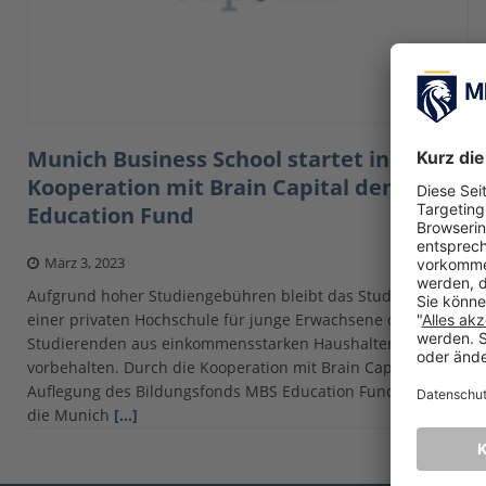
Munich Business School startet in
Kooperation mit Brain Capital den MBS
Education Fund
März 3, 2023
Aufgrund hoher Studiengebühren bleibt das Studium an
einer privaten Hochschule für junge Erwachsene oft
Studierenden aus einkommensstarken Haushalten
vorbehalten. Durch die Kooperation mit Brain Capital und
Auflegung des Bildungsfonds MBS Education Fund möchte
die Munich
[…]