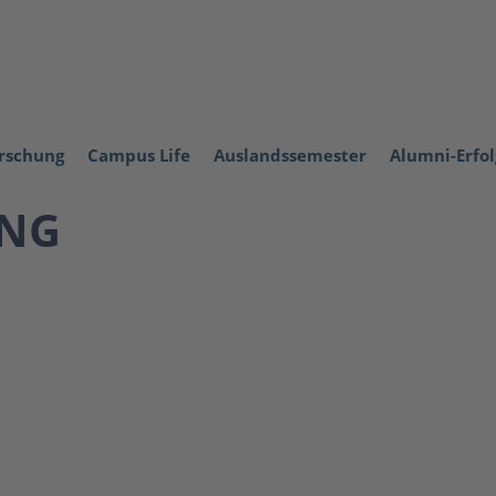
orschung
Campus Life
Auslandssemester
Alumni-Erfo
UNG