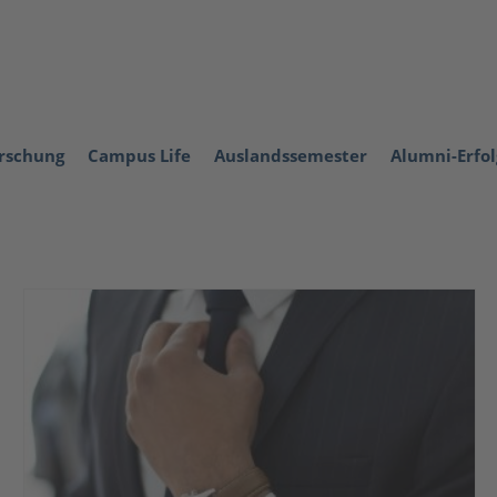
orschung
Campus Life
Auslandssemester
Alumni-Erfo