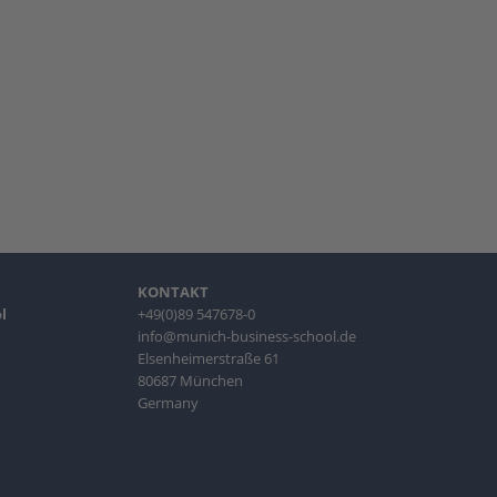
KONTAKT
l
+49(0)89 547678-0
info@munich-business-school.de
Elsenheimerstraße 61
80687 München
Germany