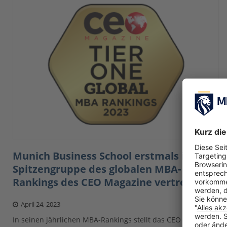
Munich Business School erstmals in der
Spitzengruppe des globalen MBA-
Rankings des CEO Magazine vertreten
April 24, 2023
In seinen jährlichen MBA-Rankings stellt das CEO Magazine