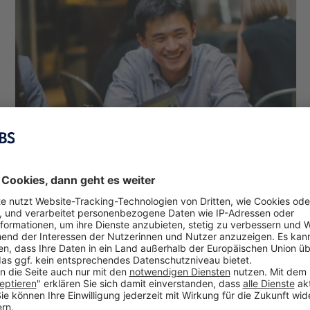
Was ein kühles Bier und ein MBA
gemeinsam haben
Andrew Heldt
November 9, 2022
Sie glauben, dass Alkohol und Bildung nicht das gleiche
Maß an Entspannung bieten können? Weit gefehlt! In