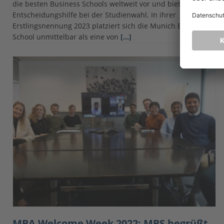
die bes­ten Business Schools weltweit vor und bietet eine
Entscheidungshilfe bei der Studienwahl. In ihrer
Erstlingsnennung 2023 platziert sich die Munich Business
School unmittelbar als eine von
[…]
MBA Welcome Week 2022: MBS begrüßt