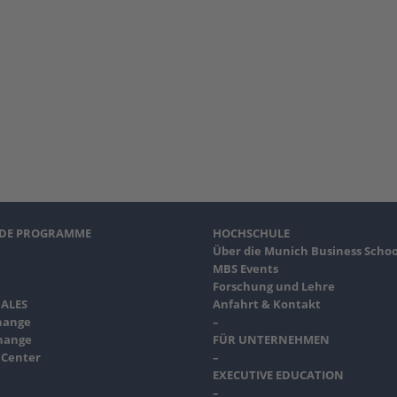
NDE PROGRAMME
HOCHSCHULE
Über die Munich Business Schoo
MBS Events
Forschung und Lehre
ALES
Anfahrt & Kontakt
hange
–
hange
FÜR UNTERNEHMEN
 Center
–
EXECUTIVE EDUCATION
–