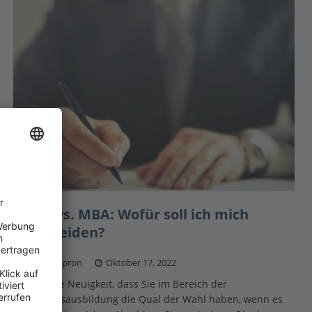
EMBA vs. MBA: Wofür soll ich mich
entscheiden?
Maciej Kapron
Oktober 17, 2022
Es ist keine Neuigkeit, dass Sie im Bereich der
Wirtschaftsausbildung die Qual der Wahl haben, wenn es