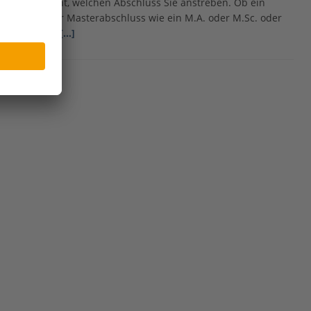
darum geht, welchen Abschluss Sie anstreben. Ob ein
klassischer Masterabschluss wie ein M.A. oder M.Sc. oder
ein etwas
[…]