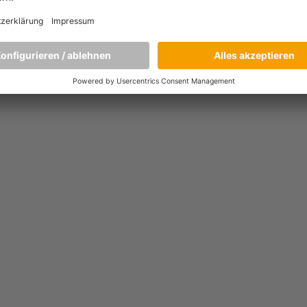
unserem Blogartikel erfahren Sie auf humorvolle und leicht
ironische Weise, was ein kühles Bier und ein MBA
gemeinsam
[…]