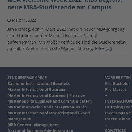
neue MBA-Studierende am Campus
März 11, 2022
Am Montag, den 7. März 2022, hat ein neuer MBA-Jahrgang
sein Studium an der Munich Business School
aufgenommen. Mit großer Vorfreude sind die Studierenden
aus aller Welt in ihre erste Woche – die sog. MBA
[…]
STUDIENPRORAMME
VORBEREITE
Bachelor International Business
Pre-Bachelor
Master International Business
Pre-Master
Master International Business | Finance
–
Master Sports Business and Communication
INTERNATION
Master Innovation and Entrepreneurship
Outgoing Exc
Master International Marketing and Brand
Incoming Exc
Management
International
MBA General Management
–
Doctor of Business Administration
SONSTIGES