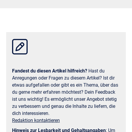
ursprünglichen Plan.
Wenn all diese Kriterien berücksichtigt werden, ist die
Umsetzung deiner Ziele viel einfacher als ohne die
SMART-Methode. Dieses Tool hilft dir nicht nur beim
Formulieren detaillierterer Ziele; Es unterstützt auch die
Organisation des Prozesses der Zielsetzung und -
verfolgung sowie den Fokus auf die Ergebnisse des
Zielsetzens selbst – also auf den Erfolg!
Fandest du diesen Artikel hilfreich?
Hast du
Anregungen oder Fragen zu diesem Artikel? Ist dir
etwas aufgefallen oder gibt es ein Thema, über das
du gerne mehr erfahren möchtest? Dein Feedback
ist uns wichtig! Es ermöglicht unser Angebot stetig
zu verbessern und genau die Inhalte zu liefern, die
dich interessieren.
Redaktion kontaktieren
Hinweis zur Lesbarkeit und Gehaltsangaben
:
Um