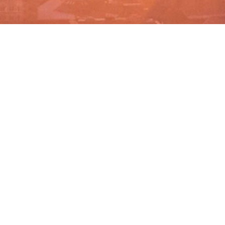
BACHELOR
MASTER
MBA
DBA
WEITERBILDUNG
MBS
EVENTS