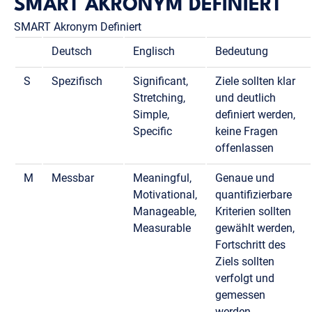
SMART AKRONYM DEFINIERT
SMART Akronym Definiert
Deutsch
Englisch
Bedeutung
S
Spezifisch
Significant,
Ziele sollten klar
Stretching,
und deutlich
Simple,
definiert werden,
Specific
keine Fragen
offenlassen
M
Messbar
Meaningful,
Genaue und
Motivational,
quantifizierbare
Manageable,
Kriterien sollten
Measurable
gewählt werden,
Fortschritt des
Ziels sollten
verfolgt und
gemessen
werden