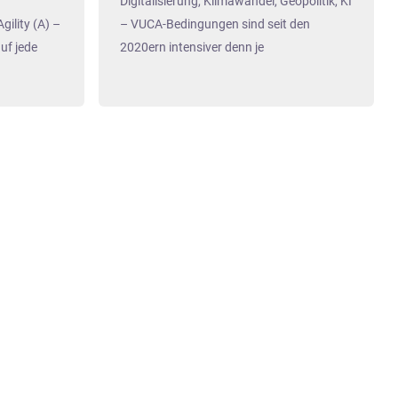
Digitalisierung, Klimawandel, Geopolitik, KI
gility (A) –
– VUCA-Bedingungen sind seit den
uf jede
2020ern intensiver denn je