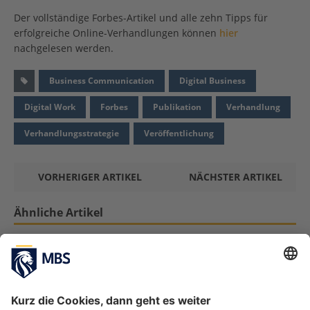
Der vollständige Forbes-Artikel und alle zehn Tipps für
erfolgreiche Online-Verhandlungen können
hier
nachgelesen werden.
Business Communication
Digital Business
Digital Work
Forbes
Publikation
Verhandlung
Verhandlungsstrategie
Veröffentlichung
VORHERIGER ARTIKEL
NÄCHSTER ARTIKEL
Ähnliche Artikel
Neue Denkansätze für die Remote-
Einarbeitung: Das fehlende Puzzleteil bei der
Integration von Mitarbeitern
März 31, 2025