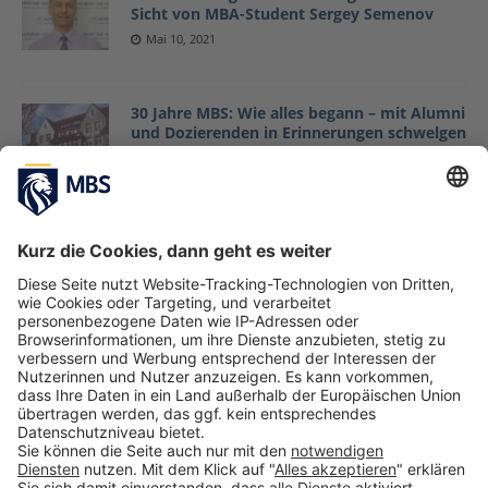
Sicht von MBA-Student Sergey Semenov
Mai 10, 2021
30 Jahre MBS: Wie alles begann – mit Alumni
und Dozierenden in Erinnerungen schwelgen
Mai 6, 2021
MBS Explorer Days: Creativity & Expression
– Mit Gesetzentwürfen und Kreativität
gegen die Weltarmut
Mai 4, 2021
Neue Bäume durch Internetsuchanfragen:
Munich Business School steigt als erste
Hochschule Deutschlands auf Ecosia um
Mai 3, 2021