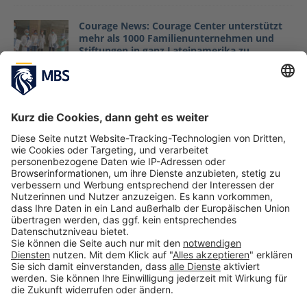
Courage News: Courage Center unterstützt
mehr als 1000 Familienunternehmen und
Stiftungen in ganz Lateinamerika zu
Coronazeiten
Johannes Ritz, Prof. Dr. Marc-Michael Bergfeld, Vinzenz
Obermaier
April 30, 2020
Professor in the Spotlight: 3 Fragen an Prof.
Dr. David Wagner
Januar 19, 2023
Von Null auf Hundert zur digitalen
Hochschule: Munich Business School setzt
auf Online-Lehre
März 30, 2020