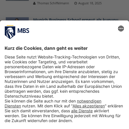
Thomas Schiffelmann
August 18, 2025
Munich Business School erneut als kununu
Top Company ausgezeichnet
März 31, 2026
Konferenz in Siracusa im Rahmen des Young
Entrepreneurs Succeed Programms bespricht
Thema der NEETs in Sizilien
Giulia Parola
April 1, 2020
Start-up-Projekt: Studierende im Master
Innovation and Entrepreneurship erarbeiten
eigene Business-Ideen
März 9, 2022