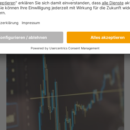
April 16, 2020
Auch das Executive Education Angebot der Munich
Business School (MBS) bleibt von der Corona-Krise nicht
verschont. Einige Kurse wurden aufgrund ihrer
Beschaffenheit, die ein Präsenzformat erfordert, auf einen
späteren Zeitpunkt verschoben, wiederum andere konnten
erfolgreich
[…]