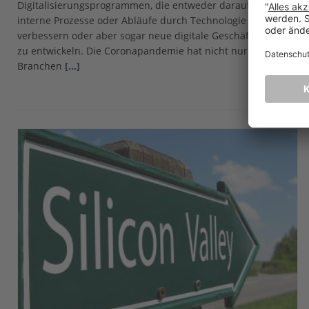
Digitalisierungsprogrammen, die entweder darauf abzielen,
interne Prozesse oder Abläufe durch Technologie zu
verbessern oder aber sogar neue digitale Geschäftsmodelle
zu entwickeln. Die Coronapandemie hat nicht nur alle
Branchen
[…]