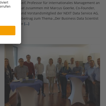
Dr. Heiko Seif, Professor für internationales Management an
der MBS, hat zusammen mit Marcus Goerke, Co-Founder,
CSO, CFO und Vorstandsmitglied der NEXT Data Service AG,
einen Fachbeitrag zum Thema „Der Business Data Scientist
– Praktische
[…]