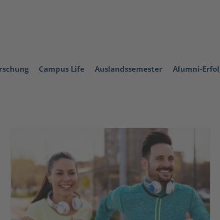
orschung
Campus Life
Auslandssemester
Alumni-Erfo