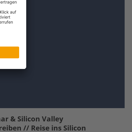
r & Silicon Valley
iben // Reise ins Silicon