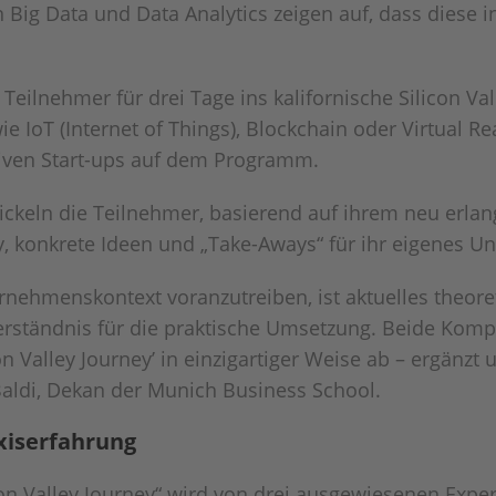
von Big Data und Data Analytics zeigen auf, dass diese
 Teilnehmer für drei Tage ins kalifornische Silicon V
 IoT (Internet of Things), Blockchain oder Virtual R
tiven Start-ups auf dem Programm.
ckeln die Teilnehmer, basierend auf ihrem neu erlan
y, konkrete Ideen und „Take-Aways“ für ihr eigenes 
rnehmenskontext voranzutreiben, ist aktuelles theor
erständnis für die praktische Umsetzung. Beide Komp
on Valley Journey’ in einzigartiger Weise ab – ergänzt
n Baldi, Dekan der Munich Business School.
axiserfahrung
con Valley Journey“ wird von drei ausgewiesenen Exper