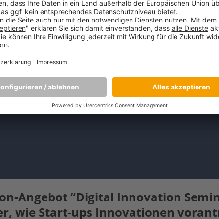
on-Angebot “Digital Innovation Semina
r, wie Start-ups Innovationen vorantre