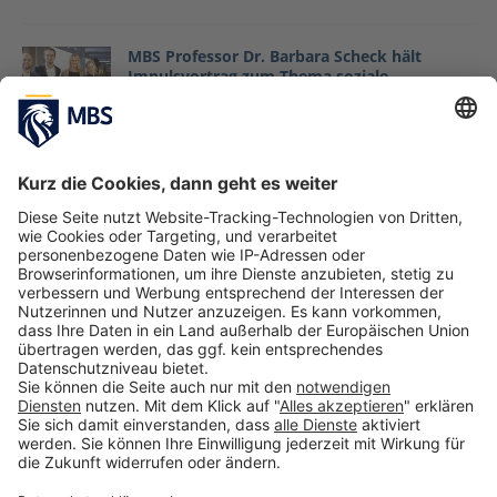
MBS Professor Dr. Barbara Scheck hält
Impulsvortrag zum Thema soziale
Innovationen
März 11, 2019
MBS begrüßt internationale
Austauschstudierende zum Start des neuen
Semesters
Januar 20, 2020
DBA-Studierende präsentieren ihre
Forschungsprojekte im Rahmen der ersten
MBS Doctoral Conference
Juni 2, 2020