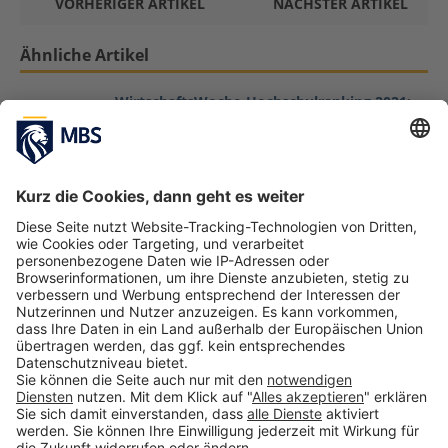
VORHERIGER ARTIKEL
NÄCHSTER ARTIKEL
Ähnliche Artikel
WirtschaftsWoche-Hochschulranking 2021:
Munich Business School ist zweites Jahr in
Folge Deutschlands gefragteste private
Wirtschaftsfachhochschule
Mai 28, 2021
Munich Business School erstmals in QS
World University Rankings vertreten
September 25, 2018
Globales Hochschulranking U-Multirank
2018: Munich Business School erneut
Deutschlands beste private Fachhochschule
für „Business Studies“
Juni 8, 2018