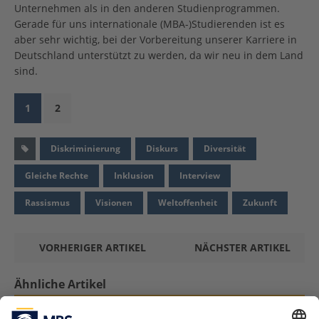
Unternehmen als in den anderen Studienprogrammen.
Gerade für uns internationale (MBA-)Studierenden ist es
aber sehr wichtig, bei der Vorbereitung unserer Karriere in
Deutschland unterstützt zu werden, da wir neu in dem Land
sind.
1
2
Diskriminierung
Diskurs
Diversität
Gleiche Rechte
Inklusion
Interview
Rassismus
Visionen
Weltoffenheit
Zukunft
VORHERIGER ARTIKEL
NÄCHSTER ARTIKEL
Ähnliche Artikel
Online-Lehre aus Professoren-Sicht. Ein