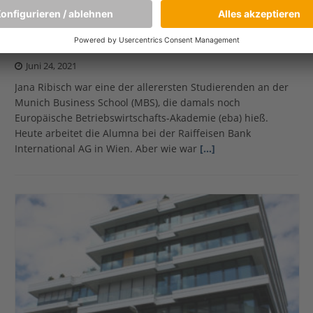
30 Jahre MBS: MBS-Alumna Jana Ribisch
erinnert sich
Juni 24, 2021
Jana Ribisch war eine der allerersten Studierenden an der
Munich Business School (MBS), die damals noch
Europäische Betriebswirtschafts-Akademie (eba) hieß.
Heute arbeitet die Alumna bei der Raiffeisen Bank
International AG in Wien. Aber wie war
[…]