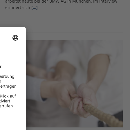
arbeitet heute bei der BMW AG in München. Im Interview
erinnert sich
[…]