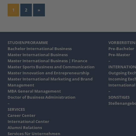
1
2
»
STUDIENPRORAMME
VORBEREITE
Bachelor International Business
Pre-Bachelor
Master International Business
Pre-Master
Master International Business | Finance
–
Master Sports Business and Communication
INTERNATION
Master Innovation and Entrepreneurship
Outgoing Exc
Master International Marketing and Brand
Incoming Exc
Management
International
MBA General Management
–
Doctor of Business Administration
SONSTIGES
–
Stellenangeb
SERVICES
Career Center
International Center
Alumni Relations
Services für Unternehmen