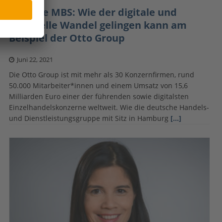
30 Jahre MBS: Wie der digitale und
kulturelle Wandel gelingen kann am
Beispiel der Otto Group
Juni 22, 2021
Die Otto Group ist mit mehr als 30 Konzernfirmen, rund
50.000 Mitarbeiter*innen und einem Umsatz von 15,6
Milliarden Euro einer der führenden sowie digitalsten
Einzelhandelskonzerne weltweit. Wie die deutsche Handels-
und Dienstleistungsgruppe mit Sitz in Hamburg
[…]