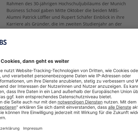
Rahmen des 30-jährigen Hochschuljubiläums der Munich
Business School gaben Mitte Oktober die beiden MBS-
Alumni Patrick Löffler und Rupert Schäfer Einblick in ihre
Karriere als Gründer, die im zweiten Studienjahr an der
MBS
[…]