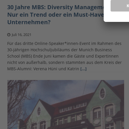
30 Jahre MBS: Diversity Management –
Nur ein Trend oder ein Must-Have für
Unternehmen?
Juli 16, 2021
Für das dritte Online-Speaker*innen-Event im Rahmen des
30-jährigen Hochschuljubiläums der Munich Business
School (MBS) Ende Juni kamen die Gäste und Expertinnen
nicht von außerhalb, sondern stammten aus dem Kreis der
MBS-Alumni: Verena Hüni und Katrin
[…]