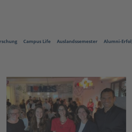
orschung
Campus Life
Auslandssemester
Alumni-Erfo