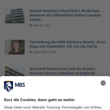
Munich Business School feiert 30-jähriges
Bestehen mit öffentlichen Online-Speaker-
Events
April 16, 2021
Verstärkung des MBS Advisory Boards: Anna
Kopp seit September mit von der Partie
September 4, 2020
Microsoft Deutschland und die Munich
Business School schließen strategische
Partnerschaft im Bereich Talent
Management
Mai 5, 2020
MBS zu Gast im deutschen Microsoft
Headquarter in München