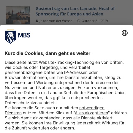
Gastvortrag von Lars Lamadé, Head of
Sponsoring für Europa und Asien
Jakob von der Wense
Oktober 21, 2019
Vom Master Sports Business and
Communication zur Geschäftsleitung einer
Beratungsagentur für E-Sports & Gaming
August 17, 2019
SBC–Studierende besuchen die 85. Mercedes
Benz Social Media Night
März 1, 2019
1
2
»