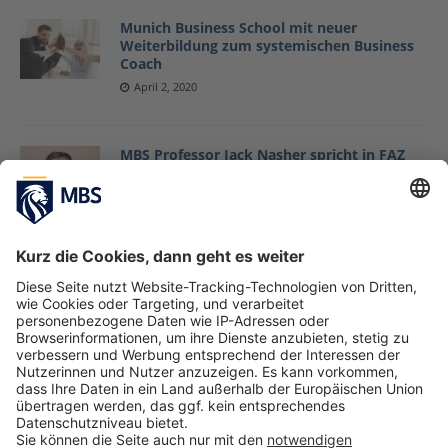
Munich Business School mit neuer
Weiterbildung zum systemischen Business
Coach
April 2, 2020
MBS Professor Jack Nasher spricht in FAZ
über gute Geschäftskommunikation in
Zeiten von Corona
April 1, 2020
Konferenz in Siracusa im Rahmen des Young
Entrepreneurs Succeed Programms
bespricht Thema der NEETs in Sizilien
Giulia Parola
April 1, 2020
«
1
…
24
25
26
27
28