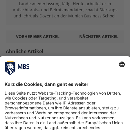
Landesniederlassung tätig. Heute arbeitet er in
Aufsichtsrats- und Beiratsmandaten, coacht Start-ups
und lehrt als Dozent an der Munich Business School.
VORHERIGER ARTIKEL
NÄCHSTER ARTIKEL
Ähnliche Artikel
Professor in the Spotlight: 3 Fragen an Prof.
Dr. Patricia Kraft
Juni 7, 2023
Beruf nach dem BWL-Studium: Was macht
ein*e Supply Chain Manager*in?
Dezember 21, 2022
Erster Researchaton der Munich Business
School gibt Raum für neue Forschungsideen